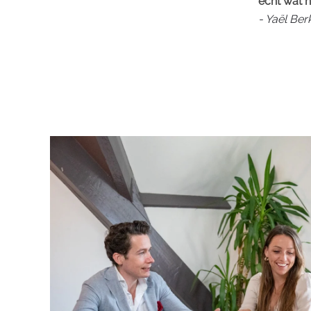
echt wat h
- Yaël Be