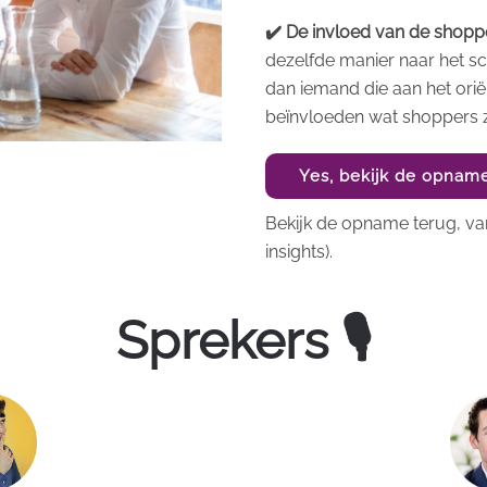
✔️ De invloed van de shoppe
dezelfde manier naar het sc
dan iemand die aan het oriën
beïnvloeden wat shoppers z
Yes, bekijk de opnam
Bekijk de opname terug, van
insights).
Sprekers 🎙