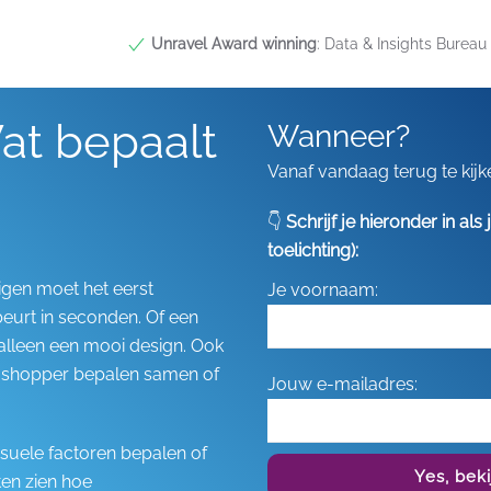
Unravel Award winning
: Data & Insights Bureau 
Wat bepaalt
Wanneer?
Vanaf vandaag terug te kijk
👇
Schrijf je hieronder in al
toelichting):
igen moet het eerst
Je voornaam:
beurt in seconden. Of een
alleen een mooi design. Ook
e shopper bepalen samen of
Jouw e-mailadres:
isuele factoren bepalen of
Yes, bek
ten zien hoe