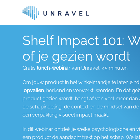
Skip to main content
Shelf Impact 101: 
of je gezien wordt
Gratis
lunch-webinar
van Unravel, 45 minuten
Om jouw product in het winkelmandje te laten eind
,
opvallen
, herkend en verwerkt, worden. En dat ge
product gezien wordt, hangt af van veel meer dan 
de schapindeling, de context en de mindset van d
een verpakking visueel impact maakt.
In dit webinar ontdek je welke psychologische en v
een product de aandacht trekt op het schap. We la