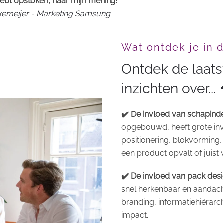
ebt opstoken, naar mijn mening!"
rkemeijer - Marketing Samsung
Wat ontdek je in 
Ontdek de laat
inzichten over... 
✔️ De invloed van schapinde
opgebouwd, heeft grote inv
positionering, blokvorming,
een product opvalt of juist 
✔️ De invloed van pack des
snel herkenbaar en aandac
branding, informatiehiërarc
impact.