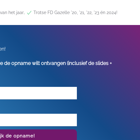
,
van het jaar
Trotse FD Gazelle '20, '21, '22, '23 én 2024!
en!
s je de opname wilt ontvangen (inclusief de slides +
ijk de opname!