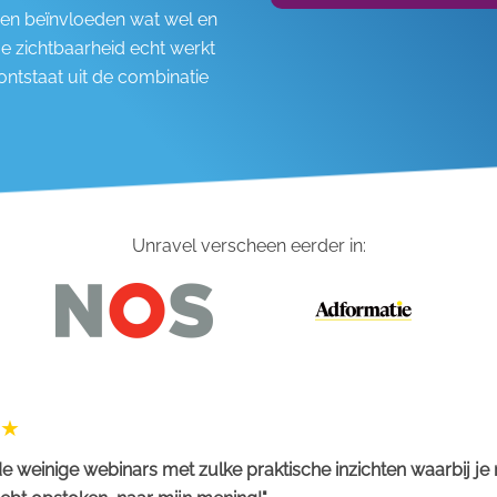
men beïnvloeden wat wel en
hoe zichtbaarheid echt werkt
ontstaat uit de combinatie
Unravel verscheen eerder in:
e weinige webinars met zulke praktische inzichten waarbij je