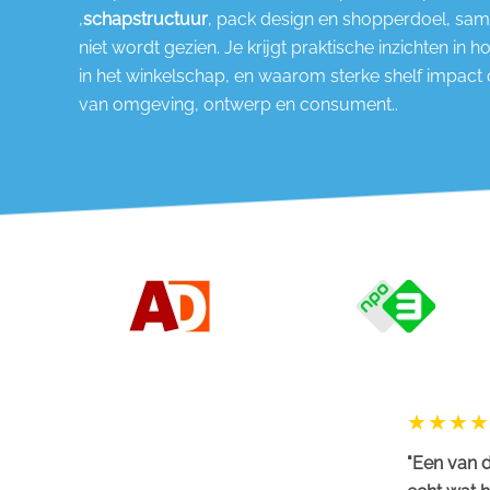
,
schapstructuur
, pack design en shopperdoel, sa
niet wordt gezien. Je krijgt praktische inzichten in 
in het winkelschap, en waarom sterke shelf impact 
van omgeving, ontwerp en consument..
"Een van d