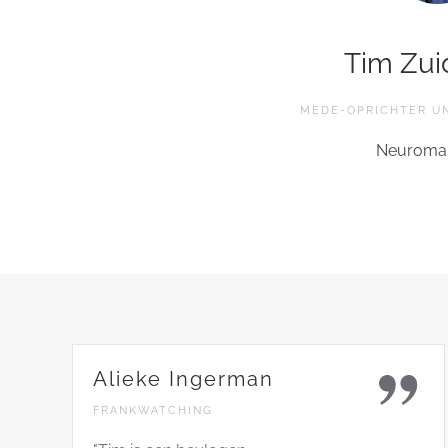
Tim Zui
MEDE-OPRICHTER U
Neuromar
Alieke Ingerman
FRANKWATCHING