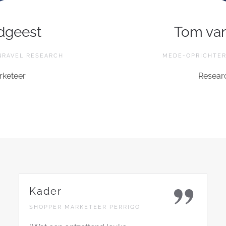
dgeest
Tom va
NRAVEL RESEARCH
MEDE-OPRICHTER
keteer
Researc
Kader
SHOPPER MARKETEER PERRIGO