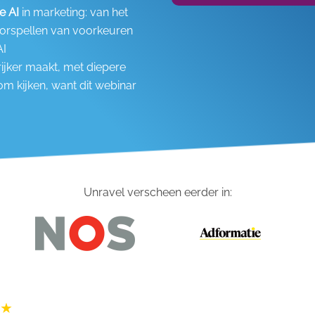
e AI
in marketing: van het
oorspellen van voorkeuren
AI
ijker maakt, met diepere
om kijken, want dit webinar
Unravel verscheen eerder in: