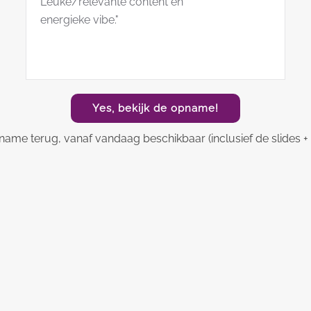
Leuke/relevante content en
energieke vibe."
Yes, bekijk de opname!
name terug, vanaf vandaag beschikbaar (inclusief de slides + k