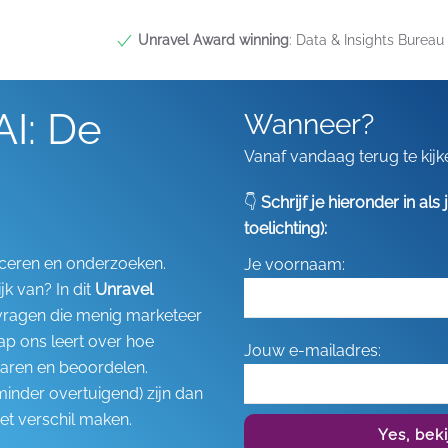
Unravel Award winning
: Data & Insights Bureau 
I: De
Wanneer?
Vanaf vandaag terug te kijk
👇
Schrijf je hieronder in al
toelichting):
ceren en onderzoeken.
Je voornaam:
jk van? In dit
Unravel
 vragen die menig marketeer
ap ons leert over hoe
Jouw e-mailadres:
aren en beoordelen.
minder overtuigend) zijn dan
et verschil maken.
Yes, bek