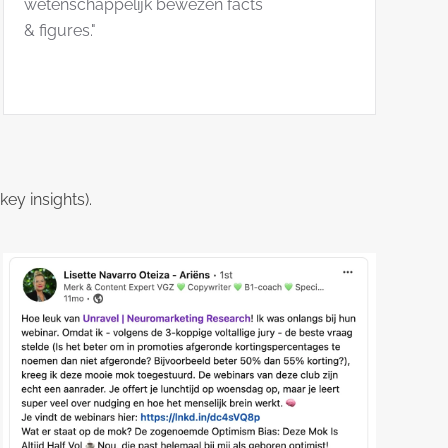
wetenschappelijk bewezen facts
& figures."
ey insights).