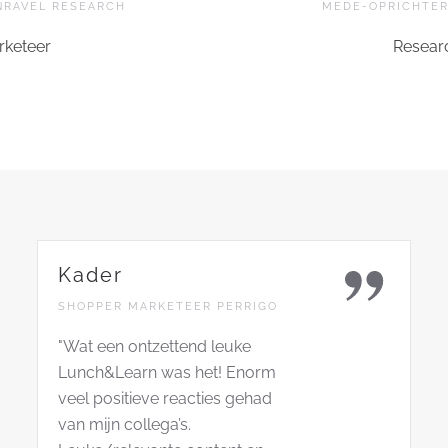
NRAVEL RESEARCH
MEDE-OPRICHTER
keteer
Researc
Kader
SHOPPER MARKETEER PERRIGO
"Wat een ontzettend leuke
Lunch&Learn was het! Enorm
veel positieve reacties gehad
van mijn collega’s.