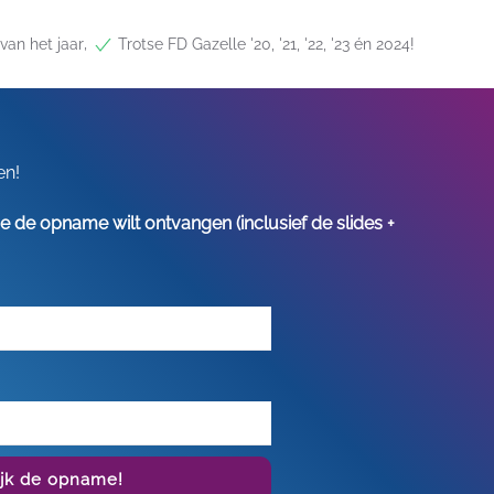
,
van het jaar
Trotse FD Gazelle '20, '21, '22, '23 én 2024!
en!
s je de opname wilt ontvangen (inclusief de slides +
ijk de opname!