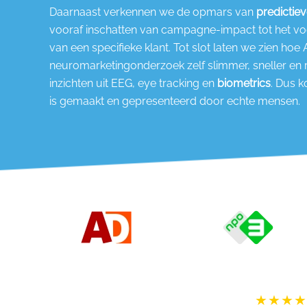
Daarnaast verkennen we de opmars van
predictiev
vooraf inschatten van campagne-impact tot het v
van een specifieke klant. Tot slot laten we zien hoe 
neuromarketingonderzoek zelf slimmer, sneller en r
inzichten uit EEG, eye tracking en
biometrics
. Dus k
is gemaakt en gepresenteerd door echte mensen.