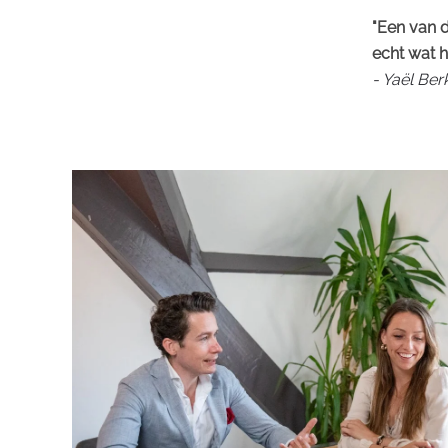
"Een van d
echt wat h
- Yaël Be