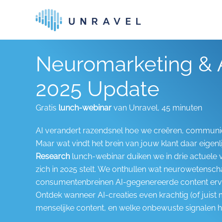
Skip to main content
Neuromarketing & A
2025 Update
Gratis
lunch-webinar
van Unravel, 45 minuten
AI verandert razendsnel hoe we creëren, communi
Maar wat vindt het brein van jouw klant daar eigenli
Research
lunch-webinar duiken we in drie actuele
zich in 2025 stelt. We onthullen wat neurowetensch
consumentenbreinen AI-gegenereerde content erv
Ontdek wanneer AI-creaties even krachtig (of juist 
menselijke content, en welke onbewuste signalen h