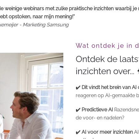
e weinige webinars met zulke praktische inzichten waarbij je
ebt opstoken, naar mijn mening!"
rkemeijer - Marketing Samsung
Wat ontdek je in 
Ontdek de laat
inzichten over... 
✔️ Dit vindt het brein van AI
reageren op AI-gemaakte be
✔️ Predictieve AI
Razendsnel 
de voor- en nadelen?
✔️ AI voor meer inzichten
AI