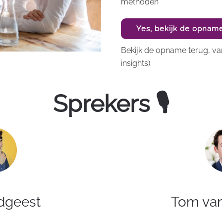
methoden
Yes, bekijk de opnam
Bekijk de opname terug, van
insights).
Sprekers 🎙
dgeest
Tom va