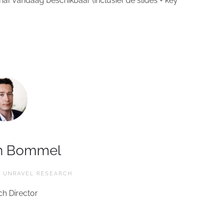
af vandaag beschikbaar (inclusief de slides + key
n Bommel
 UNRAVEL RESEARCH
h Director