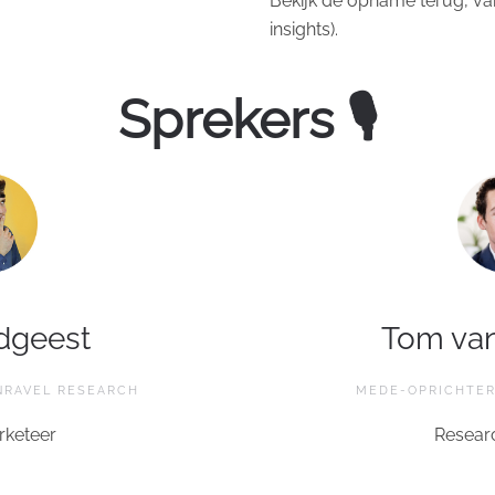
Bekijk de opname terug, van
insights).
Sprekers 🎙
dgeest
Tom va
NRAVEL RESEARCH
MEDE-OPRICHTER
keteer
Researc