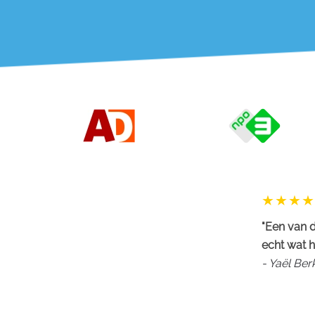
"Een van d
echt wat h
- Yaël Be