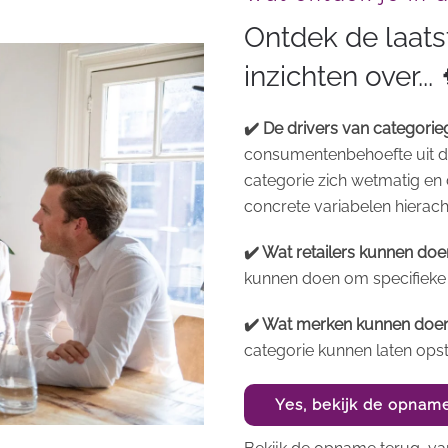
Ontdek de laat
inzichten over... 
✔️ De drivers van categorieg
consumentenbehoefte uit de
categorie zich wetmatig en d
concrete variabelen hierach
✔️ Wat retailers kunnen doe
kunnen doen om specifieke c
✔️ Wat merken kunnen doen
categorie kunnen laten opst
Yes, bekijk de opnam