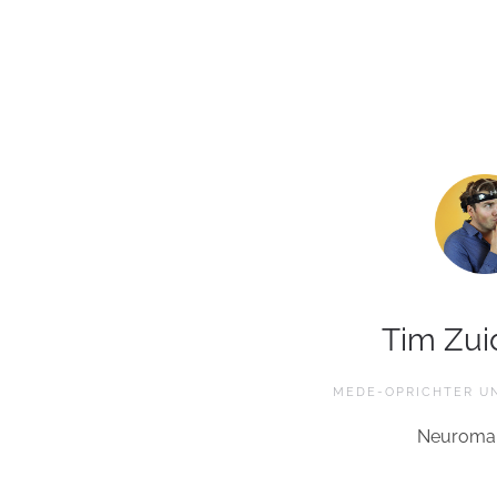
Tim Zui
MEDE-OPRICHTER U
Neuromar