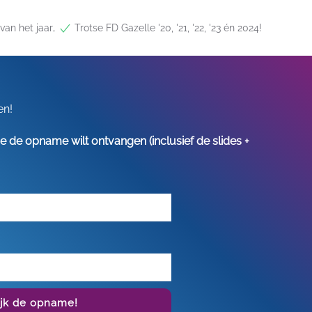
,
van het jaar
Trotse FD Gazelle '20, '21, '22, '23 én 2024!
en!
s je de opname wilt ontvangen (inclusief de slides +
ijk de opname!