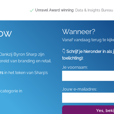
Unravel Award winning
: Data & Insights Bureau 
row
Wanneer?
Vanaf vandaag terug te kijk
👇
Schrijf je hieronder in al
. Dankzij Byron Sharp zijn
toelichting):
reld van branding en retail.
Je voornaam:
rs
in het teken van Sharp’s
Jouw e-mailadres:
categorie in
Yes, bek