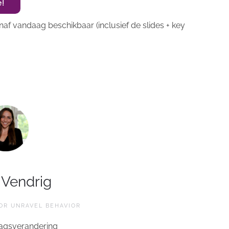
e!
af vandaag beschikbaar (inclusief de slides + key
 Vendrig
OR UNRAVEL BEHAVIOR
agsverandering