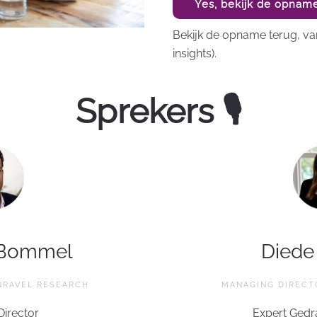
Yes, bekijk de opnam
Bekijk de opname terug, van
insights).
Sprekers 🎙
 Bommel
Diede
NRAVEL RESEARCH
MANAGING DIRECT
Director
Expert Gedr