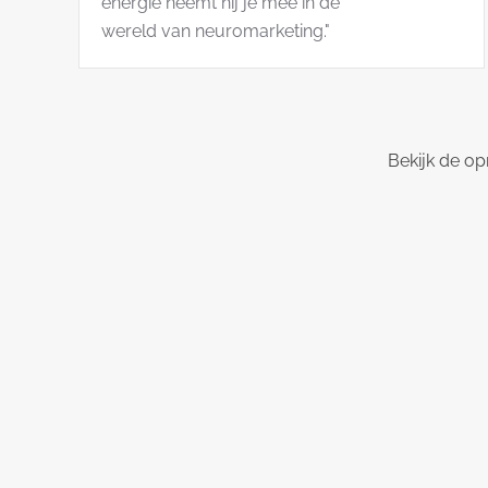
energie neemt hij je mee in de
wereld van neuromarketing."
Bekijk de op