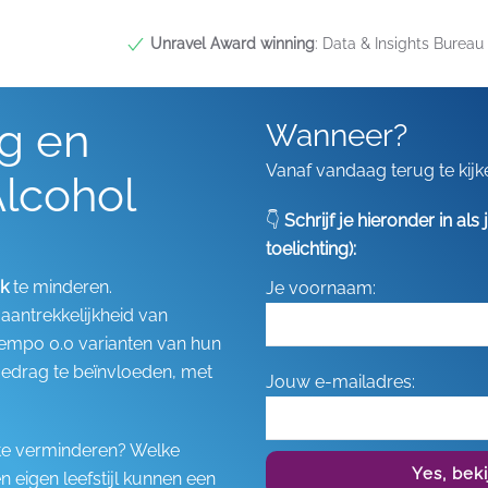
Unravel Award winning
: Data & Insights Bureau 
g en
Wanneer?
Vanaf vandaag terug te kijk
lcohol
👇
Schrijf je hieronder in al
toelichting):
ik
te minderen.
Je voornaam:
antrekkelijkheid van
tempo 0.0 varianten van hun
gedrag te beïnvloeden, met
Jouw e-mailadres:
k te verminderen? Welke
Yes, bek
n eigen leefstijl kunnen een