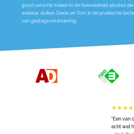
groot verschil maken in de hoeveelheid alcohol die
webinar duiken Diede en Tom in de praktische tech
van gedragsverandering.
"Een van d
echt wat h