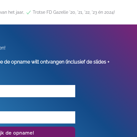
,
van het jaar
Trotse FD Gazelle '20, '21, '22, '23 én 2024!
en!
s je de opname wilt ontvangen (inclusief de slides +
ijk de opname!