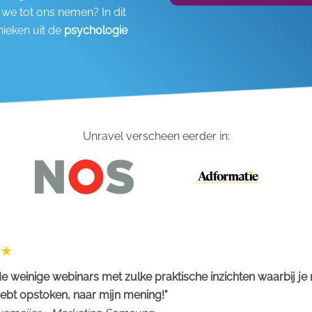
 we tot ons nemen? In dit
nieken uit de
psychologie
Unravel verscheen eerder in:
e weinige webinars met zulke praktische inzichten waarbij je
ebt opstoken, naar mijn mening!"