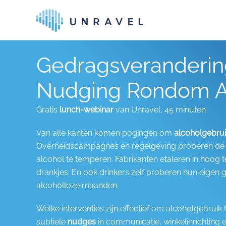
Skip to main content
Gedragsveranderin
Nudging Rondom A
Gratis
lunch-webinar
van Unravel, 45 minuten
Van alle kanten komen pogingen om
alcoholgebru
Overheidscampagnes en regelgeving proberen de a
alcohol te temperen. Fabrikanten etaleren in hoog 
drankjes. En ook drinkers zelf proberen hun eigen 
alcoholloze maanden.
Welke interventies zijn effectief om alcoholgebrui
subtiele
nudges
in communicatie, winkelinrichting e