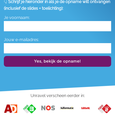
👇
Schrijf je hieronder in als je de opname wilt ontvangen
(inclusief de slides + toelichting):
Je voornaam:
Jouw e-mailadres:
Yes, bekijk de opname!
Unravel verscheen eerder in: