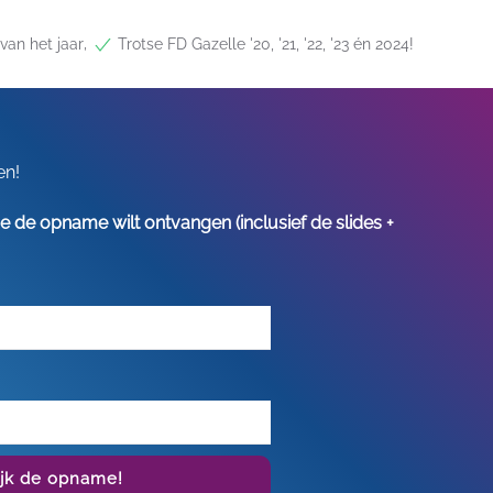
,
van het jaar
Trotse FD Gazelle '20, '21, '22, '23 én 2024!
en!
s je de opname wilt ontvangen (inclusief de slides +
ijk de opname!