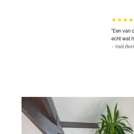
"Een van d
echt wat h
- Yaël Be