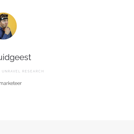
uidgeest
 UNRAVEL RESEARCH
marketeer