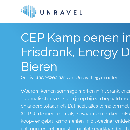
Skip to main content
CEP Kampioenen i
Frisdrank, Energy D
Bieren
Gratis
lunch-webinar
van Unravel, 45 minuten
Waarom komen sommige merken in frisdrank, energ
automatisch als eerste in je op bij een bepaald mom
en andere totaal niet? Dat heeft alles te maken met 
(CEP’s),: de mentale haakjes waarmee merken gek
koop- en gebruiksmomenten. In dit webinar ontdek
categorieën het hoogste ,mentale marktaandeel,