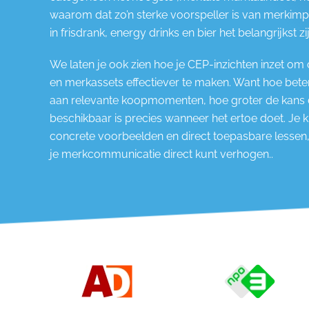
waarom dat zo’n sterke voorspeller is van merkimp
in frisdrank, energy drinks en bier het belangrijkst zij
We laten je ook zien hoe je CEP-inzichten inzet 
en merkassets effectiever te maken. Want hoe bet
aan relevante koopmomenten, hoe groter de kans 
beschikbaar is precies wanneer het ertoe doet. Je kri
concrete voorbeelden en direct toepasbare lessen
je merkcommunicatie direct kunt verhogen..