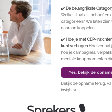
✔️ De belangrijkste Category
Welke situaties, behoeften
categorieën? We laten zien 
daaraan koppelen.
✔️ Hoe je met CEP-inzichte
kunt verhogen
Hoe vertaal 
hoe je campagnes, verpakki
mentale koopmomenten die 
Yes, bekijk de opnam
Bekijk de opname terug, van
insights).
Sprekers 🎙