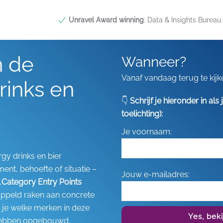
Unravel Award winning
: Data & Insights Bureau 
n de
Wanneer?
Vanaf vandaag terug te kijk
rinks en
👇
Schrijf je hieronder in al
toelichting):
Je voornaam:
y drinks en bier
ent, behoefte of situatie –
Jouw e-mailadres:
,
Category Entry Points
oppeld raken aan concrete
 je welke merken in deze
Yes, bek
 hebben opgebouwd,