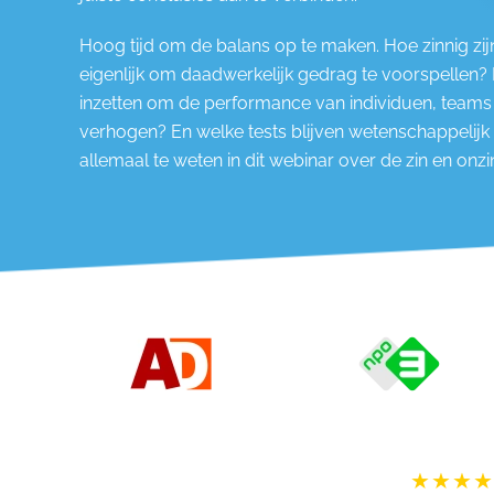
Hoog tijd om de balans op te maken. Hoe zinnig zi
eigenlijk om daadwerkelijk gedrag te voorspellen? 
inzetten om de performance van individuen, teams 
verhogen? En welke tests blijven wetenschappelijk
allemaal te weten in dit webinar over de zin en onzi