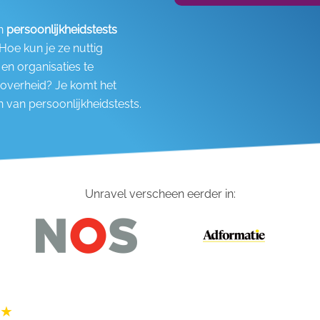
jn
persoonlijkheidstests
Hoe kun je ze nuttig
en organisaties te
 overheid? Je komt het
n van persoonlijkheidstests.
Unravel verscheen eerder in: