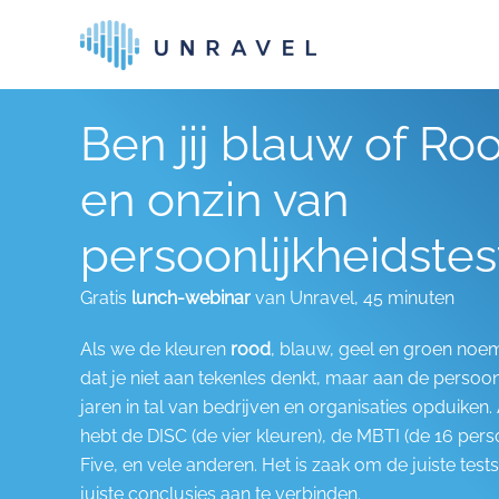
Skip to main content
Ben jij blauw of Ro
en onzin van
persoonlijkheidstes
Gratis
lunch-webinar
van Unravel, 45 minuten
Als we de kleuren
rood
, blauw, geel en groen noem
dat je niet aan tekenles denkt, maar aan de persoonl
jaren in tal van bedrijven en organisaties opduiken
hebt de DISC (de vier kleuren), de MBTI (de 16 pers
Five, en vele anderen. Het is zaak om de juiste test
juiste conclusies aan te verbinden.