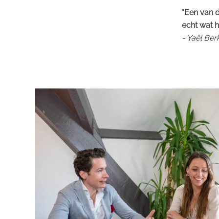
"Een van d
echt wat h
- Yaël Be