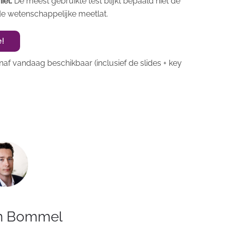
iet.
De meest gebruikte test blijkt bepaald niet de
de wetenschappelijke meetlat.
e!
af vandaag beschikbaar (inclusief de slides + key
n Bommel