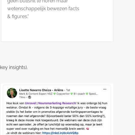
geen bullshit te horen maar
wetenschappelijk bewezen facts
& figures."
ey insights).