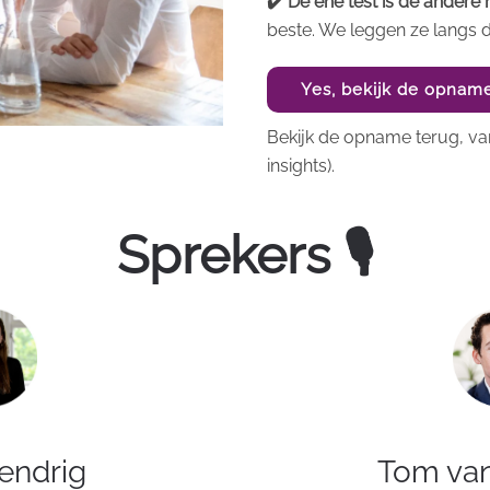
✔️ De ene test is de andere n
beste. We leggen ze langs 
Yes, bekijk de opnam
Bekijk de opname terug, van
insights).
Sprekers 🎙
endrig
Tom va