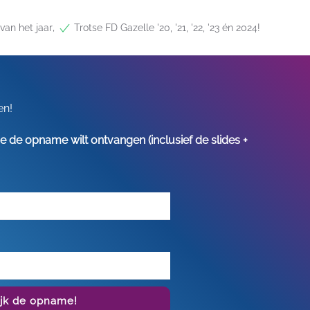
,
van het jaar
Trotse FD Gazelle '20, '21, '22, '23 én 2024!
en!
s je de opname wilt ontvangen (inclusief de slides +
ijk de opname!