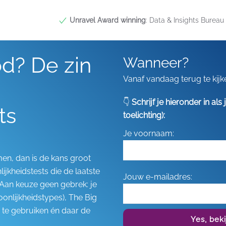
Unravel Award winning
: Data & Insights Bureau 
od? De zin
Wanneer?
Vanaf vandaag terug te kijk
👇
Schrijf je hieronder in al
ts
toelichting):
Je voornaam:
en, dan is de kans groot
ijkheidstests die de laatste
Jouw e-mailadres:
. Aan keuze geen gebrek: je
oonlijkheidstypes), The Big
s te gebruiken én daar de
Yes, bek