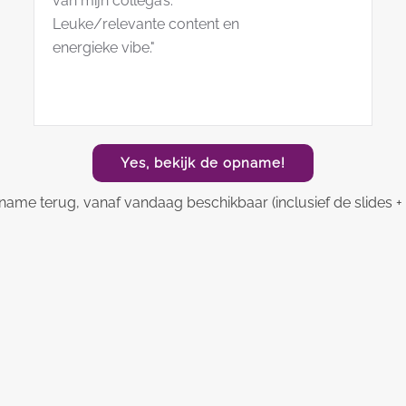
van mijn collega’s.
Leuke/relevante content en
energieke vibe."
Yes, bekijk de opname!
name terug, vanaf vandaag beschikbaar (inclusief de slides + k